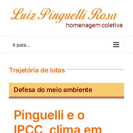
Ir
para
o
conteúdo
Ir para...
Trajetória de lutas
Defesa do meio ambiente
Pinguelli e o
IPCC, clima em