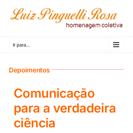
Ir
para
o
conteúdo
Ir para...
Depoimentos
Comunicação
para a verdadeira
ciência