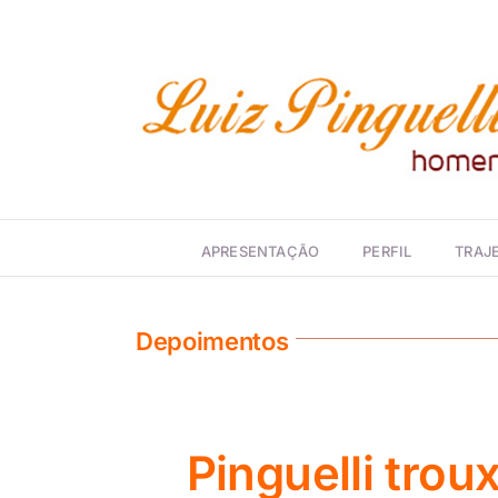
Ir
para
o
conteúdo
APRESENTAÇÃO
PERFIL
TRAJE
Depoimentos
Pinguelli tro