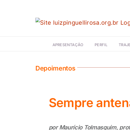
Ir
para
o
conteúdo
APRESENTAÇÃO
PERFIL
TRAJE
Depoimentos
Sempre anten
por Maurício Tolmasquim, pr